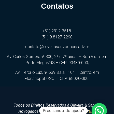
Contatos
(51) 2312-3518
(51) 9.8127-2290
contato@oliveirasadvocacia.adv.br
Av. Carlos Gomes, nº 300, 2º e 7º andar – Boa Vista, em
Porto Alegre/RS – CEP: 90480-000;
Av. Hercílio Luz, nº 639, sala 1104 – Centro, em
Florianópolis/SC – CEP: 88020-000.
Todos os Direitos Reservados à Oliveira & Santos
Precisando de ajuda?
Advogados | Desenvolvido por
Agência BL7