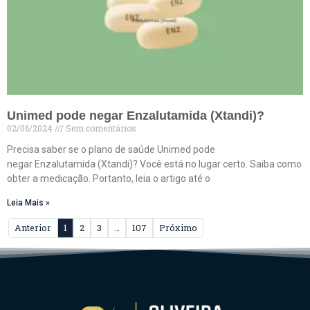
Unimed pode negar Enzalutamida (Xtandi)?
02/06/2024
Sem comentários
Precisa saber se o plano de saúde Unimed pode
negar Enzalutamida (Xtandi)? Você está no lugar certo. Saiba como
obter a medicação. Portanto, leia o artigo até o
Leia Mais »
Anterior
1
2
3
…
107
Próximo