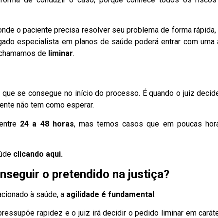
onde o paciente precisa resolver seu problema de forma rápida,
gado especialista em planos de saúde poderá entrar com uma
ue chamamos de
liminar
.
a que se consegue no início do processo. É quando o juiz deci
iente não tem como esperar.
 entre
24 a 48 horas
, mas temos casos que em poucas hora
aúde
clicando aqui.
seguir o pretendido na justiça?
acionado à saúde, a
agilidade é fundamental
.
pressupõe rapidez e o juiz irá decidir o pedido liminar em carát