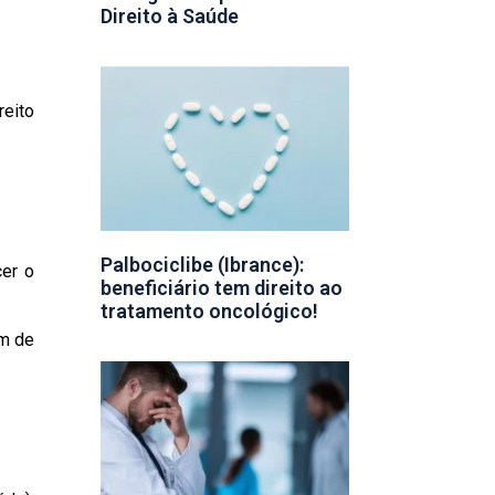
Direito à Saúde
reito
Palbociclibe (Ibrance):
cer o
beneficiário tem direito ao
tratamento oncológico!
êm de