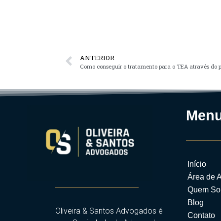
ANTERIOR
Como conseguir o tratamento para o TEA através do 
Men
Início
Área de 
Quem So
Blog
Oliveira & Santos Advogados é
Contato