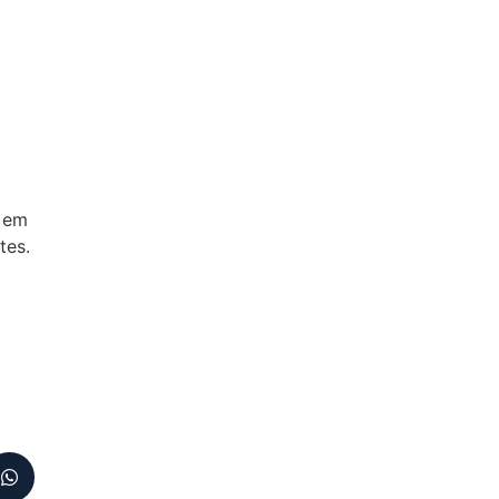
s em
tes.