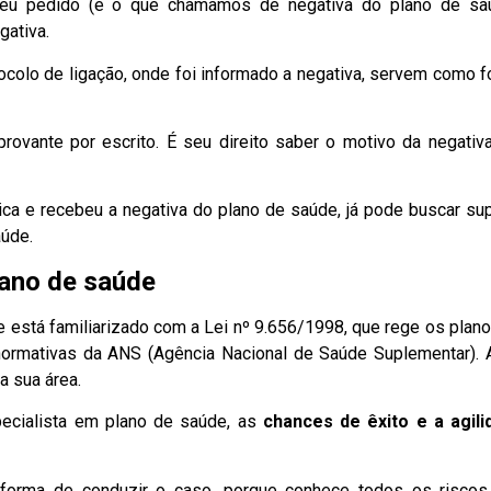
eu pedido (é o que chamamos de negativa do plano de saú
gativa.
ocolo de ligação, onde foi informado a negativa, servem como 
provante por escrito. É seu direito saber o motivo da negativ
ca e recebeu a negativa do plano de saúde, já pode buscar su
úde.
lano de saúde
 está familiarizado com a Lei nº 9.656/1998, que rege os plan
ormativas da ANS (Agência Nacional de Saúde Suplementar). 
a sua área.
pecialista em plano de saúde, as
chances de êxito e a agili
 forma de conduzir o caso, porque conhece todos os riscos