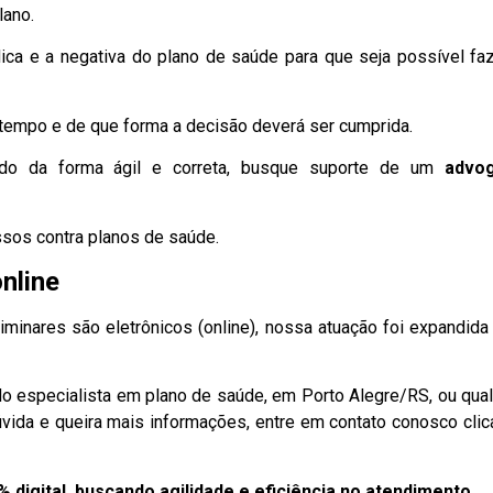
lano.
dica e a negativa do plano de saúde para que seja possível fa
 o tempo e de que forma a decisão deverá ser cumprida.
ido da forma ágil e correta, busque suporte de um
advo
ssos contra planos de saúde.
nline
minares são eletrônicos (online), nossa atuação foi expandida
o especialista em plano de saúde, em Porto Alegre/RS, ou qua
dúvida e queira mais informações, entre em contato conosco cli
digital, buscando agilidade e eficiência no atendimento.