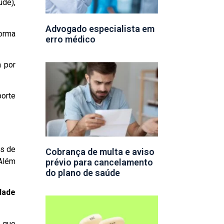
de),
Advogado especialista em
forma
erro médico
a por
porte
os de
Cobrança de multa e aviso
Além
prévio para cancelamento
do plano de saúde
dade
 que